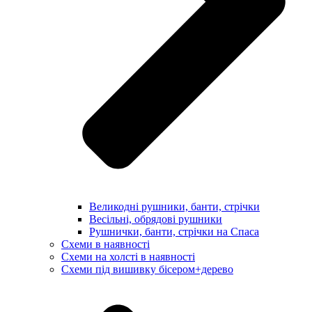
Великодні рушники, банти, стрічки
Весільні, обрядові рушники
Рушнички, банти, стрічки на Спаса
Схеми в наявності
Схеми на холсті в наявності
Схеми під вишивку бісером+дерево