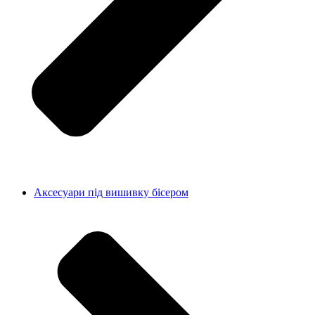
Аксесуари під вишивку бісером