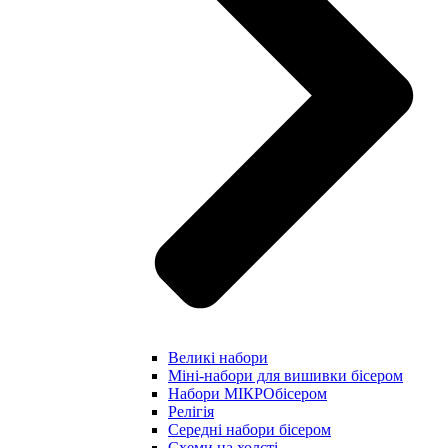
Великі набори
Міні-набори для вишивки бісером
Набори МІКРОбісером
Релігія
Середні набори бісером
Схеми на холсті