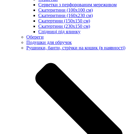
Серветки з перфорованим мереживом
Скатеритини (100х100 см)
Скатеритини (160х230 см)
Скатертини (150х150 см)
Скатертини (230х150 см)
Спідниці під ялинку
Обереги
Подушки для обручок
Рушники, банти, стрічки на кошик (в наявності)