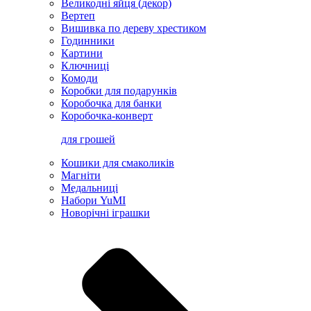
Великодні яйця (декор)
Вертеп
Вишивка по дереву хрестиком
Годинники
Картини
Ключниці
Комоди
Коробки для подарунків
Коробочка для банки
Коробочка-конверт
для грошей
Кошики для смаколиків
Магніти
Медальниці
Набори YuMI
Новорічні іграшки