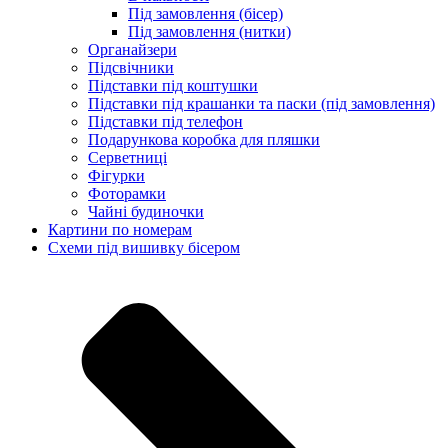
Під замовлення (бісер)
Під замовлення (нитки)
Органайзери
Підсвічники
Підставки під коштушки
Підставки під крашанки та паски (під замовлення)
Підставки під телефон
Подарункова коробка для пляшки
Серветниці
Фігурки
Фоторамки
Чайні будиночки
Картини по номерам
Схеми під вишивку бісером