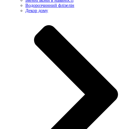
Іменні ікони в наявності
Водорозчинний флізелін
Декор дому