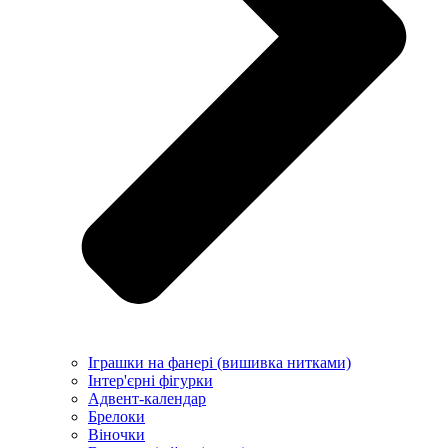
Іграшки на фанері (вишивка нитками)
Інтер'єрні фігурки
Адвент-календар
Брелоки
Віночки