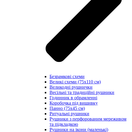
Безрамкові схеми
Великі схеми (75х110 см)
Великодні рушнички
Весільні та традиційні рушники
Годинник в обрамленні
Коробочка під вишивку
Панно (75х45 см)
Ритуальні рушники
Рушники з перфорованим мереживом
та підкладкою
Рушники на ікони (маленькі)