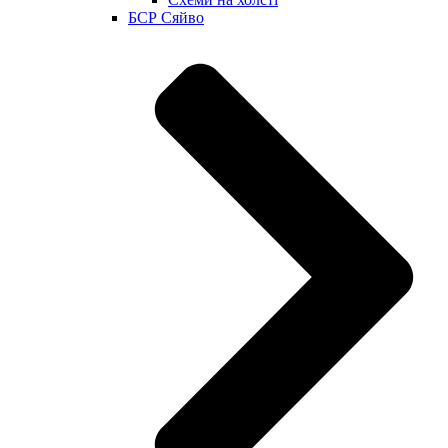
БСР Сяйво