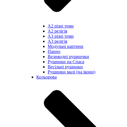
А2 різні теми
А2 релігія
А3 різні теми
А3 релігія
Модульні картини
Панно
Великодні рушнички
Рушники на Спаса
Весільні рушники
Рушники малі (на ікони)
Кольорова