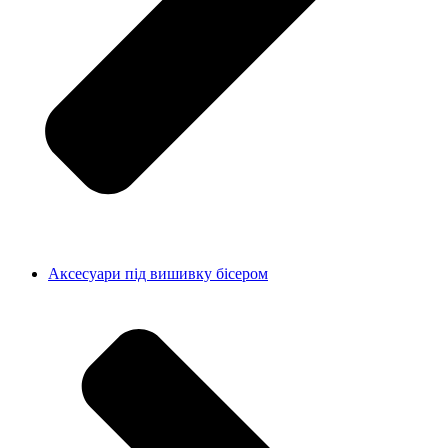
Аксесуари під вишивку бісером