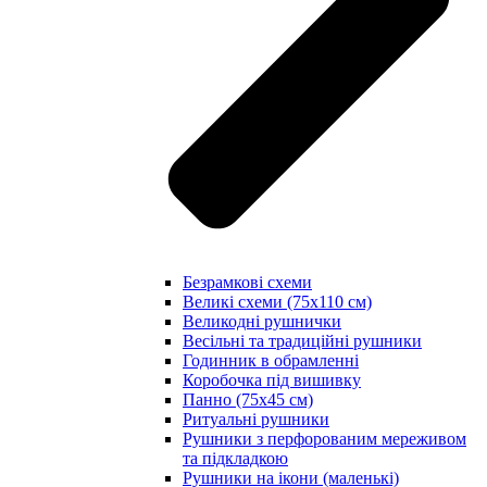
Безрамкові схеми
Великі схеми (75х110 см)
Великодні рушнички
Весільні та традиційні рушники
Годинник в обрамленні
Коробочка під вишивку
Панно (75х45 см)
Ритуальні рушники
Рушники з перфорованим мереживом
та підкладкою
Рушники на ікони (маленькі)