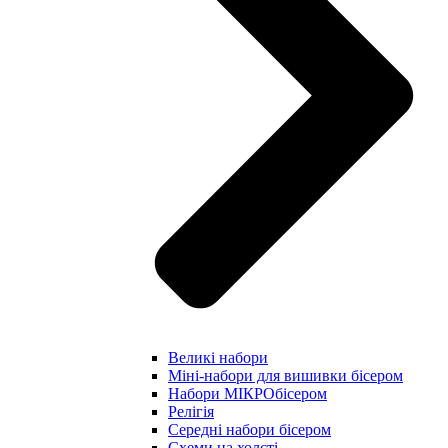
Великі набори
Міні-набори для вишивки бісером
Набори МІКРОбісером
Релігія
Середні набори бісером
Схеми на холсті