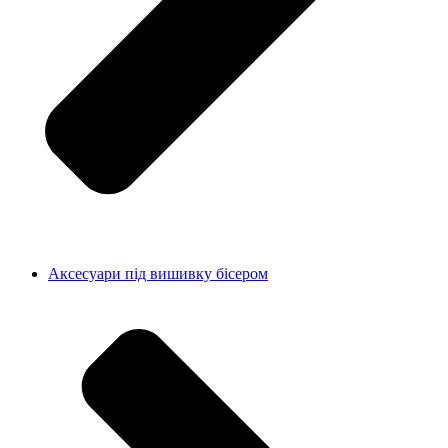
Аксесуари під вишивку бісером