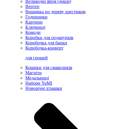
Великодні яйця (декор)
Вертеп
Вишивка по дереву хрестиком
Годинники
Картини
Ключниці
Комоди
Коробки для подарунків
Коробочка для банки
Коробочка-конверт
для грошей
Кошики для смаколиків
Магніти
Медальниці
Набори YuMI
Новорічні іграшки