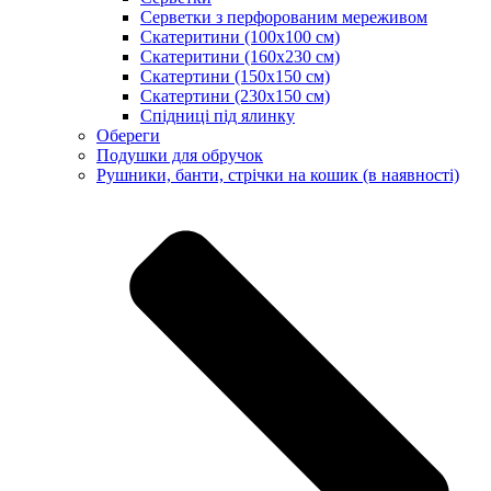
Серветки з перфорованим мереживом
Скатеритини (100х100 см)
Скатеритини (160х230 см)
Скатертини (150х150 см)
Скатертини (230х150 см)
Спідниці під ялинку
Обереги
Подушки для обручок
Рушники, банти, стрічки на кошик (в наявності)