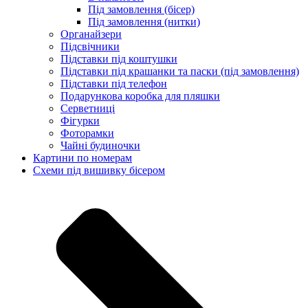
Під замовлення (бісер)
Під замовлення (нитки)
Органайзери
Підсвічники
Підставки під коштушки
Підставки під крашанки та паски (під замовлення)
Підставки під телефон
Подарункова коробка для пляшки
Серветниці
Фігурки
Фоторамки
Чайні будиночки
Картини по номерам
Схеми під вишивку бісером