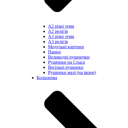
А2 різні теми
А2 релігія
А3 різні теми
А3 релігія
Модульні картини
Панно
Великодні рушнички
Рушники на Спаса
Весільні рушники
Рушники малі (на ікони)
Кольорова