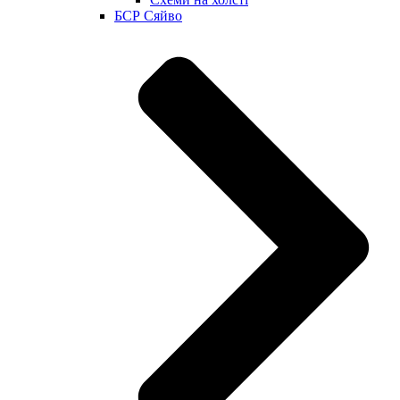
БСР Сяйво