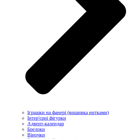
Іграшки на фанері (вишивка нитками)
Інтер'єрні фігурки
Адвент-календар
Брелоки
Віночки