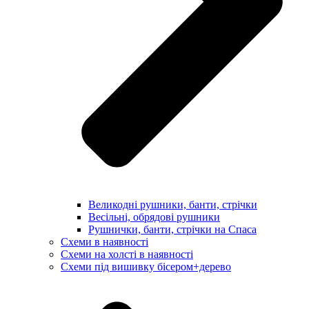
Великодні рушники, банти, стрічки
Весільні, обрядові рушники
Рушнички, банти, стрічки на Спаса
Схеми в наявності
Схеми на холсті в наявності
Схеми під вишивку бісером+дерево