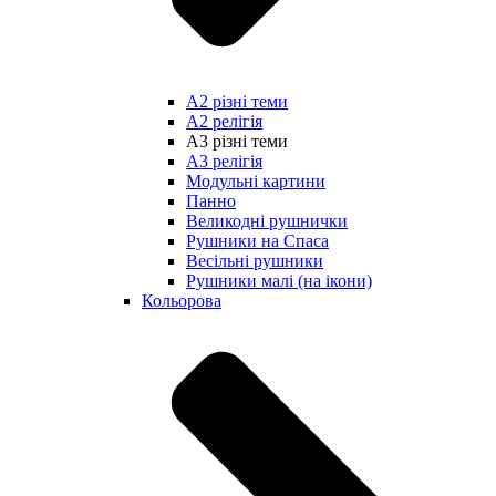
А2 різні теми
А2 релігія
А3 різні теми
А3 релігія
Модульні картини
Панно
Великодні рушнички
Рушники на Спаса
Весільні рушники
Рушники малі (на ікони)
Кольорова