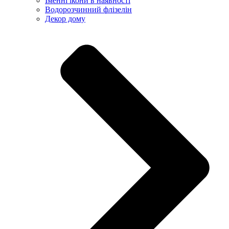
Іменні ікони в наявності
Водорозчинний флізелін
Декор дому