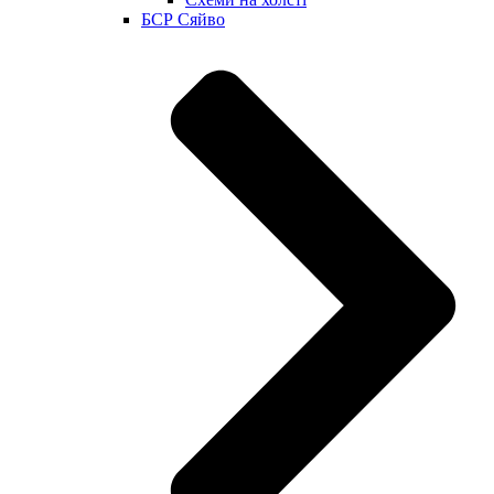
БСР Сяйво