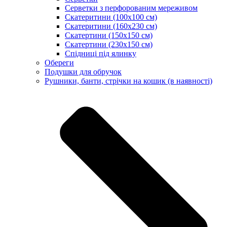
Серветки з перфорованим мереживом
Скатеритини (100х100 см)
Скатеритини (160х230 см)
Скатертини (150х150 см)
Скатертини (230х150 см)
Спідниці під ялинку
Обереги
Подушки для обручок
Рушники, банти, стрічки на кошик (в наявності)