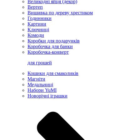
Великодні яйця (декор)
Вертеп
Вишивка по дереву хрестиком
Годинники
Картини
Ключниці
Комоди
Коробки для подарунків
Коробочка для банки
Коробочка-конверт
для грошей
Кошики для смаколиків
Магніти
Медальниці
Набори YuMI
Новорічні іграшки