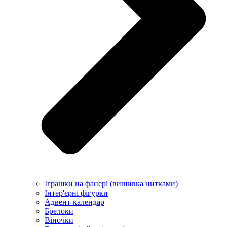
Іграшки на фанері (вишивка нитками)
Інтер'єрні фігурки
Адвент-календар
Брелоки
Віночки