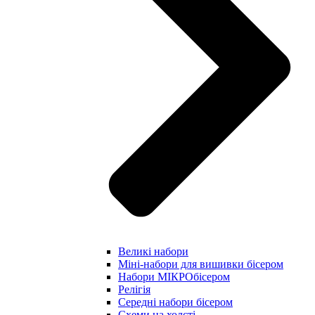
Великі набори
Міні-набори для вишивки бісером
Набори МІКРОбісером
Релігія
Середні набори бісером
Схеми на холсті