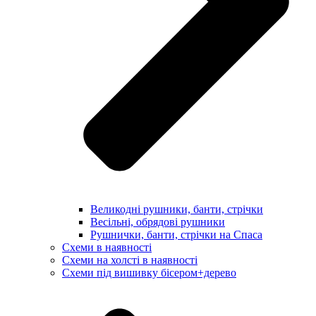
Великодні рушники, банти, стрічки
Весільні, обрядові рушники
Рушнички, банти, стрічки на Спаса
Схеми в наявності
Схеми на холсті в наявності
Схеми під вишивку бісером+дерево