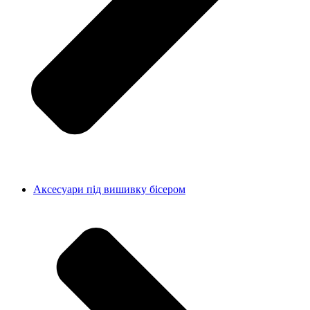
Аксесуари під вишивку бісером