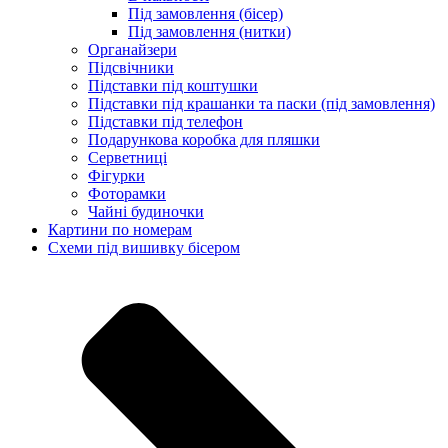
Під замовлення (бісер)
Під замовлення (нитки)
Органайзери
Підсвічники
Підставки під коштушки
Підставки під крашанки та паски (під замовлення)
Підставки під телефон
Подарункова коробка для пляшки
Серветниці
Фігурки
Фоторамки
Чайні будиночки
Картини по номерам
Схеми під вишивку бісером