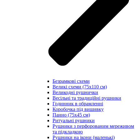
Безрамкові схеми
Великі схеми (75х110 см)
Великодні рушнички
Весільні та традиційні рушники
Годинник в обрамленні
Коробочка під вишивку
Панно (75х45 см)
Ритуальні рушники
Рушники з перфорованим мереживом
та підкладкою
Рушники на ікони (маленькі)