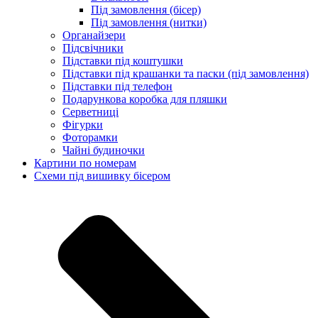
Під замовлення (бісер)
Під замовлення (нитки)
Органайзери
Підсвічники
Підставки під коштушки
Підставки під крашанки та паски (під замовлення)
Підставки під телефон
Подарункова коробка для пляшки
Серветниці
Фігурки
Фоторамки
Чайні будиночки
Картини по номерам
Схеми під вишивку бісером