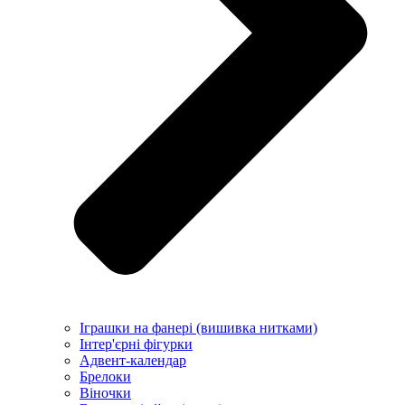
Іграшки на фанері (вишивка нитками)
Інтер'єрні фігурки
Адвент-календар
Брелоки
Віночки