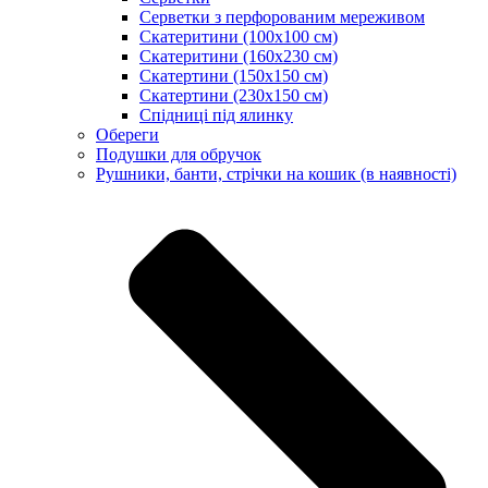
Серветки з перфорованим мереживом
Скатеритини (100х100 см)
Скатеритини (160х230 см)
Скатертини (150х150 см)
Скатертини (230х150 см)
Спідниці під ялинку
Обереги
Подушки для обручок
Рушники, банти, стрічки на кошик (в наявності)