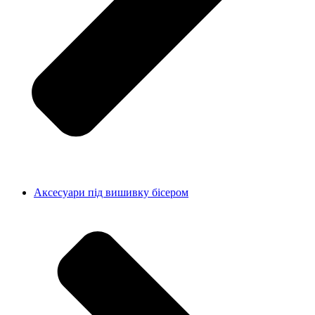
Аксесуари під вишивку бісером