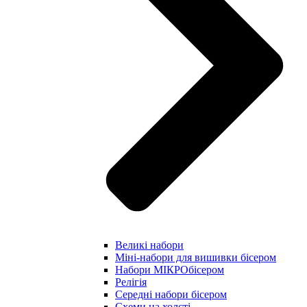
Великі набори
Міні-набори для вишивки бісером
Набори МІКРОбісером
Релігія
Середні набори бісером
Схеми на холсті