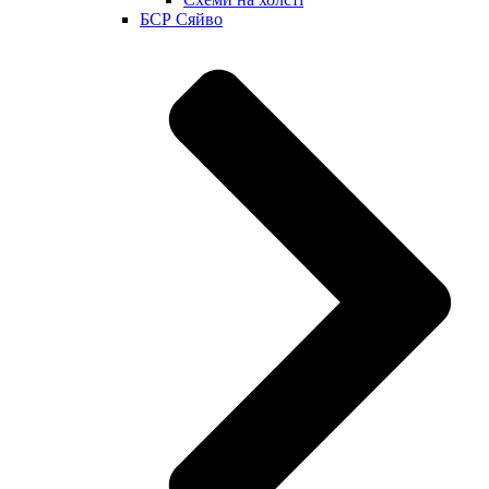
БСР Сяйво