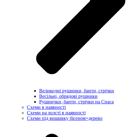
Великодні рушники, банти, стрічки
Весільні, обрядові рушники
Рушнички, банти, стрічки на Спаса
Схеми в наявності
Схеми на холсті в наявності
Схеми під вишивку бісером+дерево