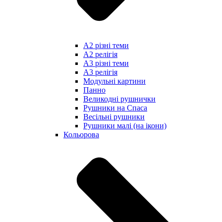
А2 різні теми
А2 релігія
А3 різні теми
А3 релігія
Модульні картини
Панно
Великодні рушнички
Рушники на Спаса
Весільні рушники
Рушники малі (на ікони)
Кольорова