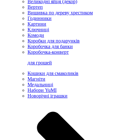
Великодні яйця (декор)
Вертеп
Вишивка по дереву хрестиком
Годинники
Картини
Ключниці
Комоди
Коробки для подарунків
Коробочка для банки
Коробочка-конверт
для грошей
Кошики для смаколиків
Магніти
Медальниці
Набори YuMI
Новорічні іграшки