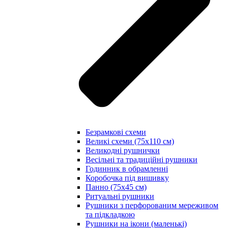
Безрамкові схеми
Великі схеми (75х110 см)
Великодні рушнички
Весільні та традиційні рушники
Годинник в обрамленні
Коробочка під вишивку
Панно (75х45 см)
Ритуальні рушники
Рушники з перфорованим мереживом
та підкладкою
Рушники на ікони (маленькі)