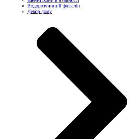
Іменні ікони в наявності
Водорозчинний флізелін
Декор дому