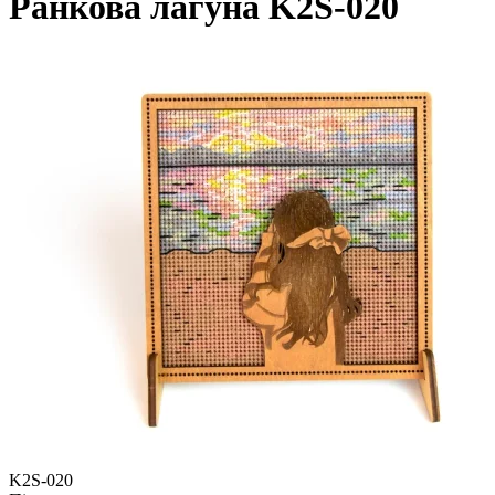
Ранкова лагуна K2S-020
K2S-020