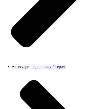
Аксесуари під вишивку бісером