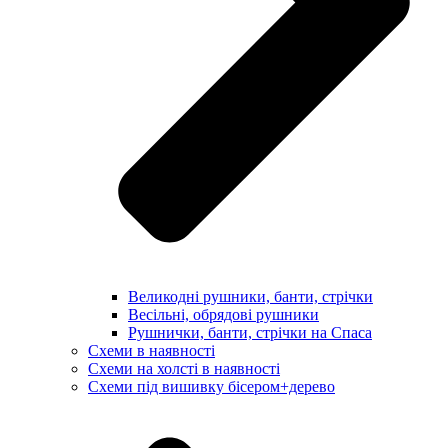
Великодні рушники, банти, стрічки
Весільні, обрядові рушники
Рушнички, банти, стрічки на Спаса
Схеми в наявності
Схеми на холсті в наявності
Схеми під вишивку бісером+дерево