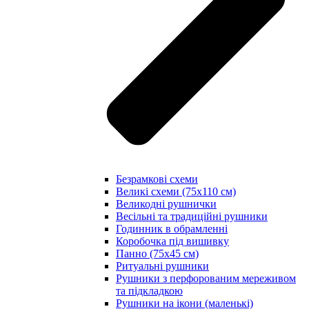
Безрамкові схеми
Великі схеми (75х110 см)
Великодні рушнички
Весільні та традиційні рушники
Годинник в обрамленні
Коробочка під вишивку
Панно (75х45 см)
Ритуальні рушники
Рушники з перфорованим мереживом
та підкладкою
Рушники на ікони (маленькі)