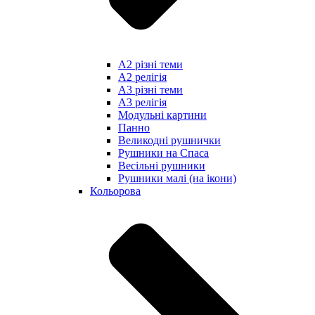
А2 різні теми
А2 релігія
А3 різні теми
А3 релігія
Модульні картини
Панно
Великодні рушнички
Рушники на Спаса
Весільні рушники
Рушники малі (на ікони)
Кольорова