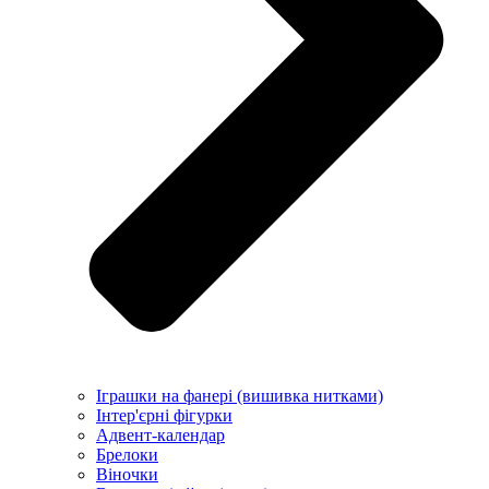
Іграшки на фанері (вишивка нитками)
Інтер'єрні фігурки
Адвент-календар
Брелоки
Віночки