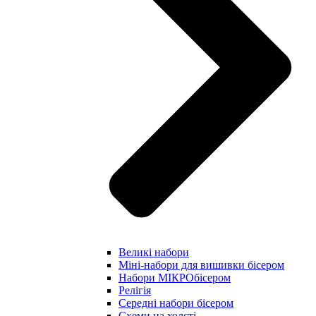
Великі набори
Міні-набори для вишивки бісером
Набори МІКРОбісером
Релігія
Середні набори бісером
Схеми на холсті