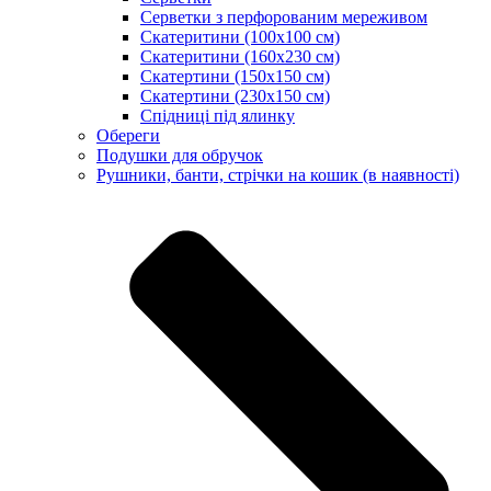
Серветки з перфорованим мереживом
Скатеритини (100х100 см)
Скатеритини (160х230 см)
Скатертини (150х150 см)
Скатертини (230х150 см)
Спідниці під ялинку
Обереги
Подушки для обручок
Рушники, банти, стрічки на кошик (в наявності)