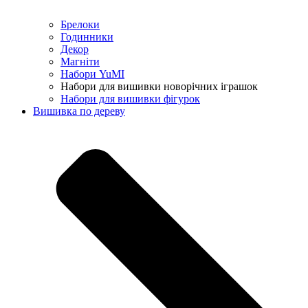
Брелоки
Годинники
Декор
Магніти
Набори YuMI
Набори для вишивки новорічних іграшок
Набори для вишивки фігурок
Вишивка по дереву