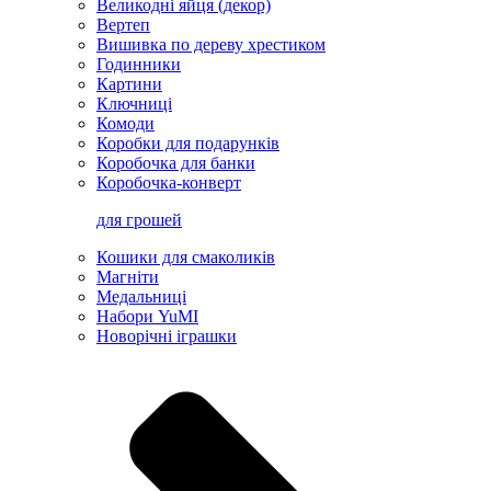
Великодні яйця (декор)
Вертеп
Вишивка по дереву хрестиком
Годинники
Картини
Ключниці
Комоди
Коробки для подарунків
Коробочка для банки
Коробочка-конверт
для грошей
Кошики для смаколиків
Магніти
Медальниці
Набори YuMI
Новорічні іграшки