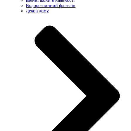
Іменні ікони в наявності
Водорозчинний флізелін
Декор дому