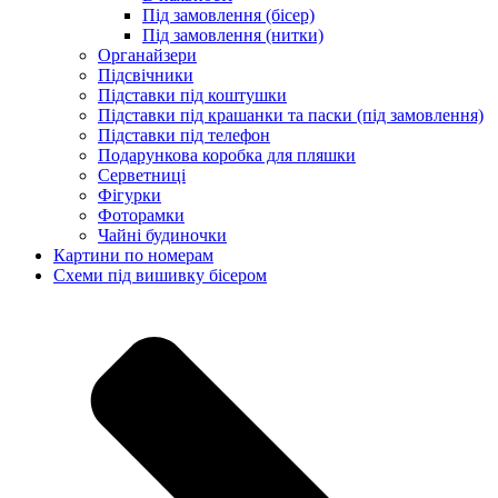
Під замовлення (бісер)
Під замовлення (нитки)
Органайзери
Підсвічники
Підставки під коштушки
Підставки під крашанки та паски (під замовлення)
Підставки під телефон
Подарункова коробка для пляшки
Серветниці
Фігурки
Фоторамки
Чайні будиночки
Картини по номерам
Схеми під вишивку бісером