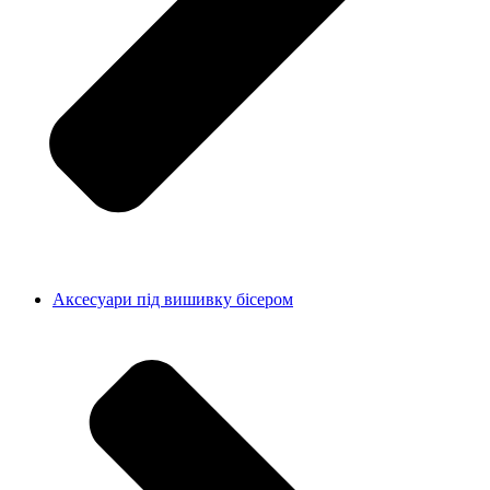
Аксесуари під вишивку бісером