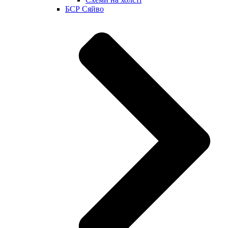
БСР Сяйво