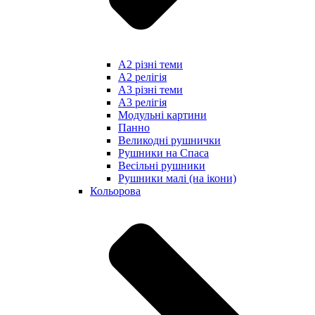
А2 різні теми
А2 релігія
А3 різні теми
А3 релігія
Модульні картини
Панно
Великодні рушнички
Рушники на Спаса
Весільні рушники
Рушники малі (на ікони)
Кольорова