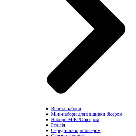
Великі набори
Міні-набори для вишивки бісером
Набори МІКРОбісером
Релігія
Середні набори бісером
Схеми на холсті