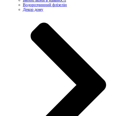
Іменні ікони в наявності
Водорозчинний флізелін
Декор дому