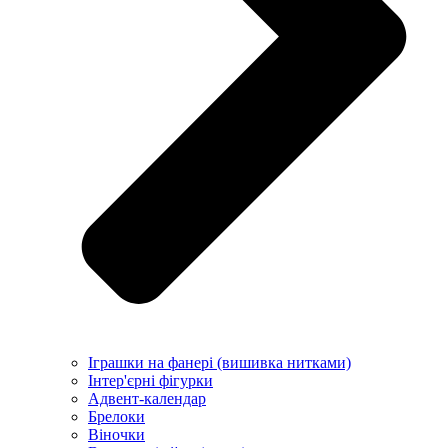
Іграшки на фанері (вишивка нитками)
Інтер'єрні фігурки
Адвент-календар
Брелоки
Віночки