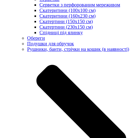
Серветки з перфорованим мереживом
Скатеритини (100х100 см)
Скатеритини (160х230 см)
Скатертини (150х150 см)
Скатертини (230х150 см)
Спідниці під ялинку
Обереги
Подушки для обручок
Рушники, банти, стрічки на кошик (в наявності)