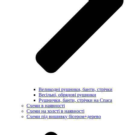
Великодні рушники, банти, стрічки
Весільні, обрядові рушники
Рушнички, банти, стрічки на Спаса
Схеми в наявності
Схеми на холсті в наявності
Схеми під вишивку бісером+дерево