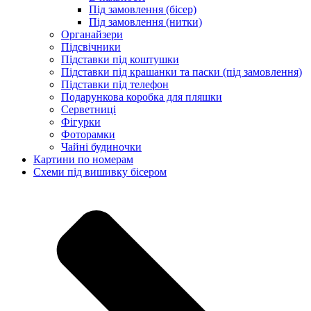
Під замовлення (бісер)
Під замовлення (нитки)
Органайзери
Підсвічники
Підставки під коштушки
Підставки під крашанки та паски (під замовлення)
Підставки під телефон
Подарункова коробка для пляшки
Серветниці
Фігурки
Фоторамки
Чайні будиночки
Картини по номерам
Схеми під вишивку бісером