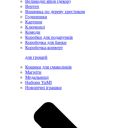
Великодні яйця (декор)
Вертеп
Вишивка по дереву хрестиком
Годинники
Картини
Ключниці
Комоди
Коробки для подарунків
Коробочка для банки
Коробочка-конверт
для грошей
Кошики для смаколиків
Магніти
Медальниці
Набори YuMI
Новорічні іграшки