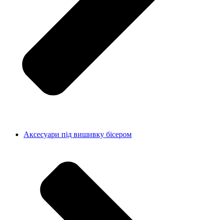
Аксесуари під вишивку бісером