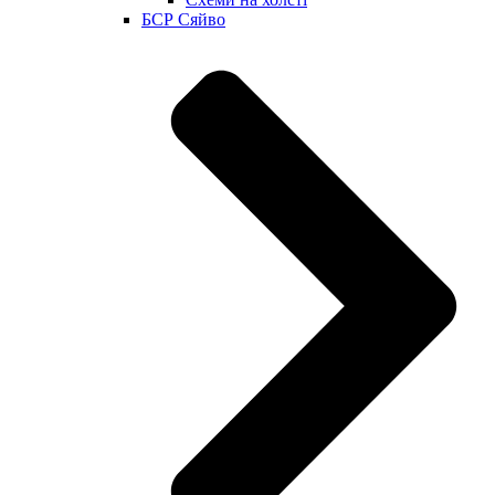
БСР Сяйво