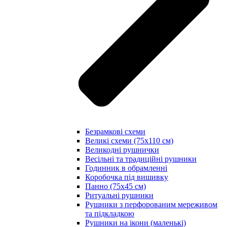
Безрамкові схеми
Великі схеми (75х110 см)
Великодні рушнички
Весільні та традиційні рушники
Годинник в обрамленні
Коробочка під вишивку
Панно (75х45 см)
Ритуальні рушники
Рушники з перфорованим мереживом
та підкладкою
Рушники на ікони (маленькі)