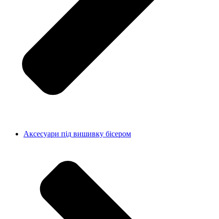
Аксесуари під вишивку бісером