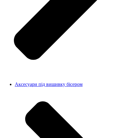
Аксесуари під вишивку бісером