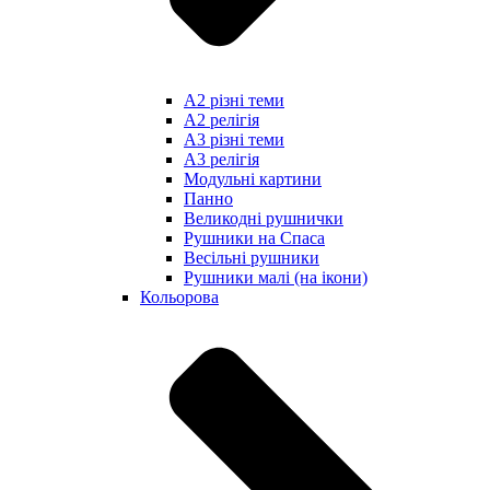
А2 різні теми
А2 релігія
А3 різні теми
А3 релігія
Модульні картини
Панно
Великодні рушнички
Рушники на Спаса
Весільні рушники
Рушники малі (на ікони)
Кольорова