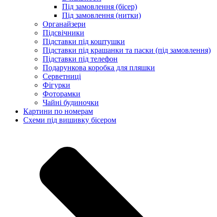
Під замовлення (бісер)
Під замовлення (нитки)
Органайзери
Підсвічники
Підставки під коштушки
Підставки під крашанки та паски (під замовлення)
Підставки під телефон
Подарункова коробка для пляшки
Серветниці
Фігурки
Фоторамки
Чайні будиночки
Картини по номерам
Схеми під вишивку бісером