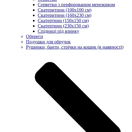
Серветки з перфорованим мереживом
Скатеритини (100х100 см)
Скатеритини (160х230 см)
Скатертини (150х150 см)
Скатертини (230х150 см)
Спідниці під ялинку
Обереги
Подушки для обручок
Рушники, банти, стрічки на кошик (в наявності)