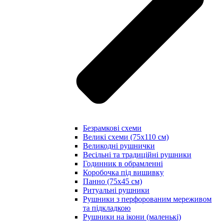
Безрамкові схеми
Великі схеми (75х110 см)
Великодні рушнички
Весільні та традиційні рушники
Годинник в обрамленні
Коробочка під вишивку
Панно (75х45 см)
Ритуальні рушники
Рушники з перфорованим мереживом
та підкладкою
Рушники на ікони (маленькі)