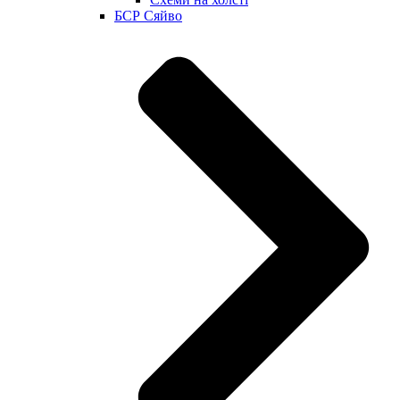
БСР Сяйво