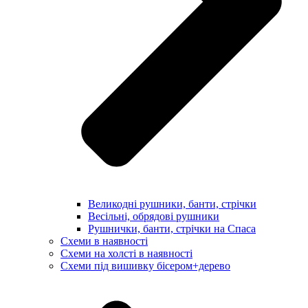
Великодні рушники, банти, стрічки
Весільні, обрядові рушники
Рушнички, банти, стрічки на Спаса
Схеми в наявності
Схеми на холсті в наявності
Схеми під вишивку бісером+дерево