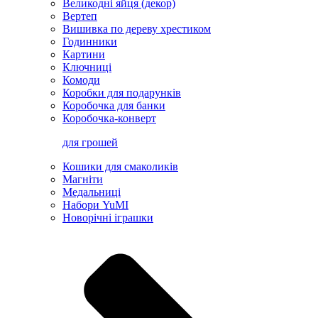
Великодні яйця (декор)
Вертеп
Вишивка по дереву хрестиком
Годинники
Картини
Ключниці
Комоди
Коробки для подарунків
Коробочка для банки
Коробочка-конверт
для грошей
Кошики для смаколиків
Магніти
Медальниці
Набори YuMI
Новорічні іграшки