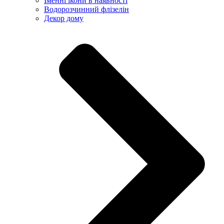
Іменні ікони в наявності
Водорозчинний флізелін
Декор дому