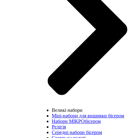
Великі набори
Міні-набори для вишивки бісером
Набори МІКРОбісером
Релігія
Середні набори бісером
Схеми на холсті