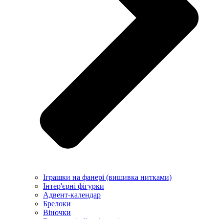
Іграшки на фанері (вишивка нитками)
Інтер'єрні фігурки
Адвент-календар
Брелоки
Віночки