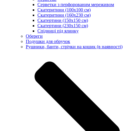
Серветки з перфорованим мереживом
Скатеритини (100х100 см)
Скатеритини (160х230 см)
Скатертини (150х150 см)
Скатертини (230х150 см)
Спідниці під ялинку
Обереги
Подушки для обручок
Рушники, банти, стрічки на кошик (в наявності)