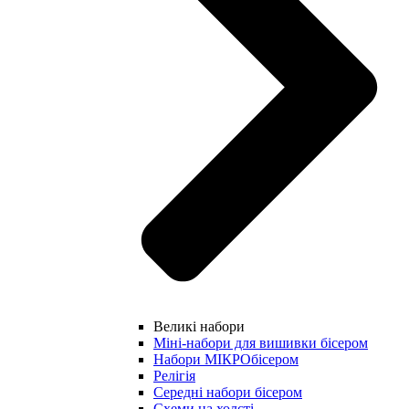
Великі набори
Міні-набори для вишивки бісером
Набори МІКРОбісером
Релігія
Середні набори бісером
Схеми на холсті