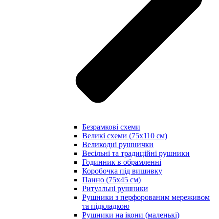
Безрамкові схеми
Великі схеми (75х110 см)
Великодні рушнички
Весільні та традиційні рушники
Годинник в обрамленні
Коробочка під вишивку
Панно (75х45 см)
Ритуальні рушники
Рушники з перфорованим мереживом
та підкладкою
Рушники на ікони (маленькі)