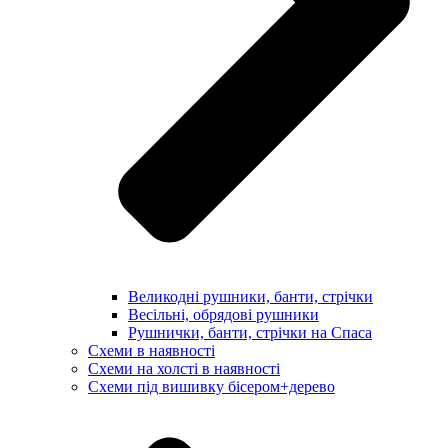
Великодні рушники, банти, стрічки
Весільні, обрядові рушники
Рушнички, банти, стрічки на Спаса
Схеми в наявності
Схеми на холсті в наявності
Схеми під вишивку бісером+дерево