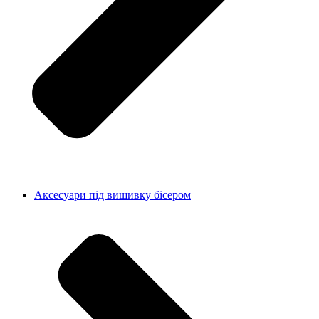
Аксесуари під вишивку бісером