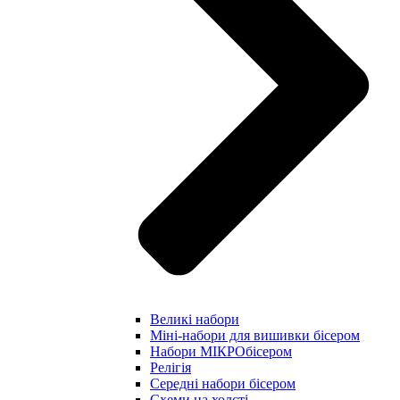
Великі набори
Міні-набори для вишивки бісером
Набори МІКРОбісером
Релігія
Середні набори бісером
Схеми на холсті