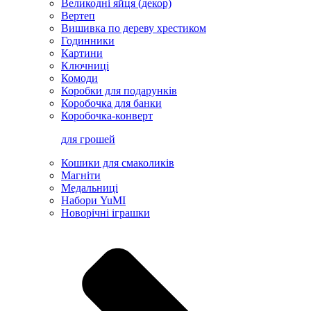
Великодні яйця (декор)
Вертеп
Вишивка по дереву хрестиком
Годинники
Картини
Ключниці
Комоди
Коробки для подарунків
Коробочка для банки
Коробочка-конверт
для грошей
Кошики для смаколиків
Магніти
Медальниці
Набори YuMI
Новорічні іграшки