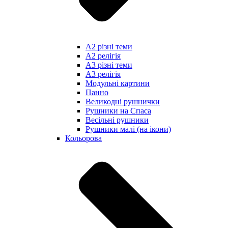
А2 різні теми
А2 релігія
А3 різні теми
А3 релігія
Модульні картини
Панно
Великодні рушнички
Рушники на Спаса
Весільні рушники
Рушники малі (на ікони)
Кольорова