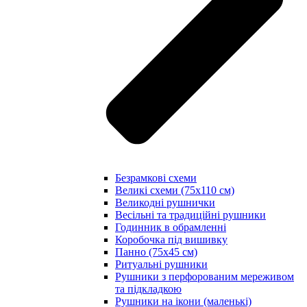
Безрамкові схеми
Великі схеми (75х110 см)
Великодні рушнички
Весільні та традиційні рушники
Годинник в обрамленні
Коробочка під вишивку
Панно (75х45 см)
Ритуальні рушники
Рушники з перфорованим мереживом
та підкладкою
Рушники на ікони (маленькі)