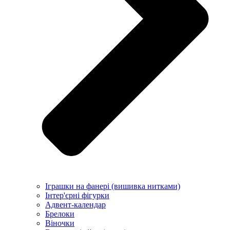
Іграшки на фанері (вишивка нитками)
Інтер'єрні фігурки
Адвент-календар
Брелоки
Віночки