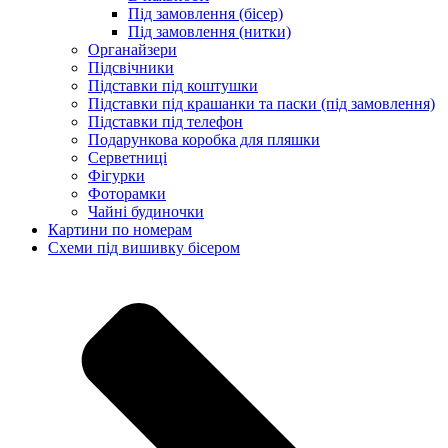
Під замовлення (бісер)
Під замовлення (нитки)
Органайзери
Підсвічники
Підставки під коштушки
Підставки під крашанки та паски (під замовлення)
Підставки під телефон
Подарункова коробка для пляшки
Серветниці
Фігурки
Фоторамки
Чайні будиночки
Картини по номерам
Схеми під вишивку бісером