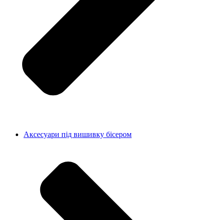
Аксесуари під вишивку бісером