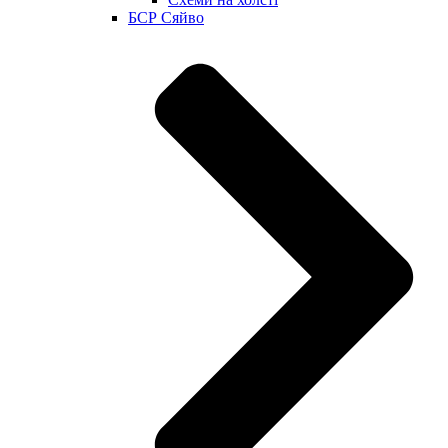
БСР Сяйво