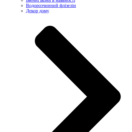
Іменні ікони в наявності
Водорозчинний флізелін
Декор дому