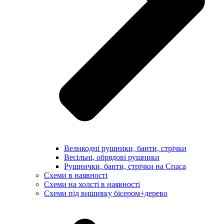
Великодні рушники, банти, стрічки
Весільні, обрядові рушники
Рушнички, банти, стрічки на Спаса
Схеми в наявності
Схеми на холсті в наявності
Схеми під вишивку бісером+дерево