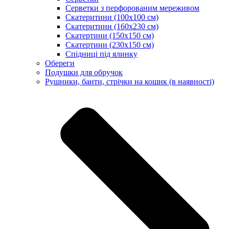
Серветки з перфорованим мереживом
Скатеритини (100х100 см)
Скатеритини (160х230 см)
Скатертини (150х150 см)
Скатертини (230х150 см)
Спідниці під ялинку
Обереги
Подушки для обручок
Рушники, банти, стрічки на кошик (в наявності)