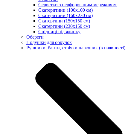
Серветки з перфорованим мереживом
Скатеритини (100х100 см)
Скатеритини (160х230 см)
Скатертини (150х150 см)
Скатертини (230х150 см)
Спідниці під ялинку
Обереги
Подушки для обручок
Рушники, банти, стрічки на кошик (в наявності)