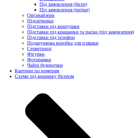
Під замовлення (бісер)
Під замовлення (нитки)
Органайзери
Підсвічники
Підставки під коштушки
Підставки під крашанки та паски (під замовлення)
Підставки під телефон
Подарункова коробка для пляшки
Серветниці
Фігурки
Фоторамки
Чайні будиночки
Картини по номерам
Схеми під вишивку бісером