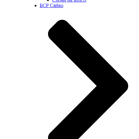
БСР Сяйво