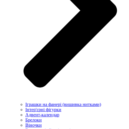
Іграшки на фанері (вишивка нитками)
Інтер'єрні фігурки
Адвент-календар
Брелоки
Віночки