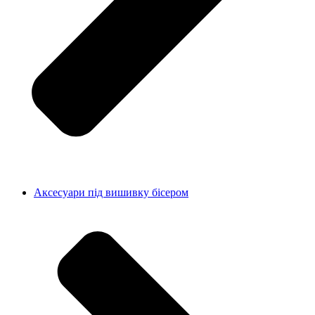
Аксесуари під вишивку бісером