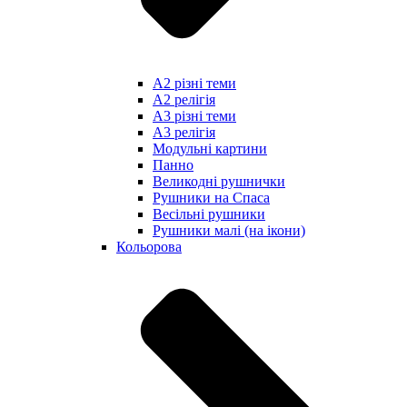
А2 різні теми
А2 релігія
А3 різні теми
А3 релігія
Модульні картини
Панно
Великодні рушнички
Рушники на Спаса
Весільні рушники
Рушники малі (на ікони)
Кольорова