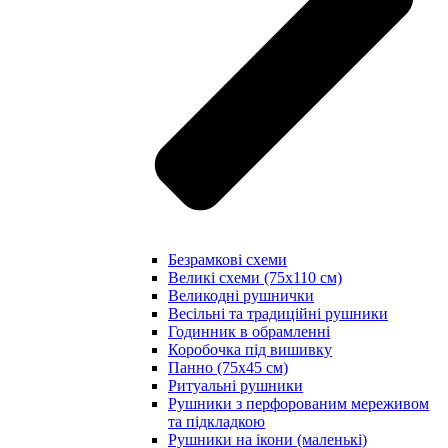
Безрамкові схеми
Великі схеми (75х110 см)
Великодні рушнички
Весільні та традиційні рушники
Годинник в обрамленні
Коробочка під вишивку
Панно (75х45 см)
Ритуальні рушники
Рушники з перфорованим мереживом
та підкладкою
Рушники на ікони (маленькі)