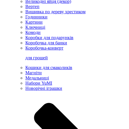
Великодні яйця (декор)
Вертеп
Вишивка по дереву хрестиком
Годинники
Картини
Ключниці
Комоди
Коробки для подарунків
Коробочка для банки
Коробочка-конверт
для грошей
Кошики для смаколиків
Магніти
Медальниці
Набори YuMI
Новорічні іграшки