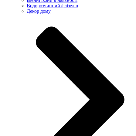
Іменні ікони в наявності
Водорозчинний флізелін
Декор дому