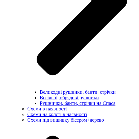
Великодні рушники, банти, стрічки
Весільні, обрядові рушники
Рушнички, банти, стрічки на Спаса
Схеми в наявності
Схеми на холсті в наявності
Схеми під вишивку бісером+дерево