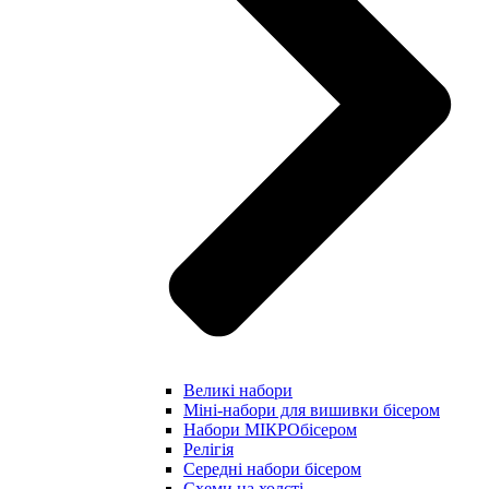
Великі набори
Міні-набори для вишивки бісером
Набори МІКРОбісером
Релігія
Середні набори бісером
Схеми на холсті