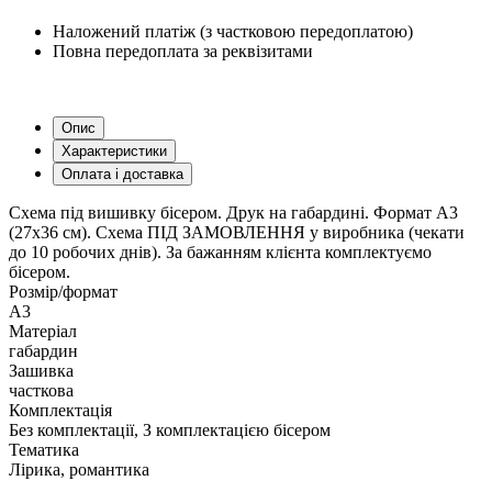
Наложений платіж (з частковою передоплатою)
Повна передоплата за реквізитами
Опис
Характеристики
Оплата і доставка
Схема під вишивку бісером. Друк на габардині. Формат А3
(27х36 см). Схема ПІД ЗАМОВЛЕННЯ у виробника (чекати
до 10 робочих днів). За бажанням клієнта комплектуємо
бісером.
Розмір/формат
А3
Матеріал
габардин
Зашивка
часткова
Комплектація
Без комплектації, З комплектацією бісером
Тематика
Лірика, романтика