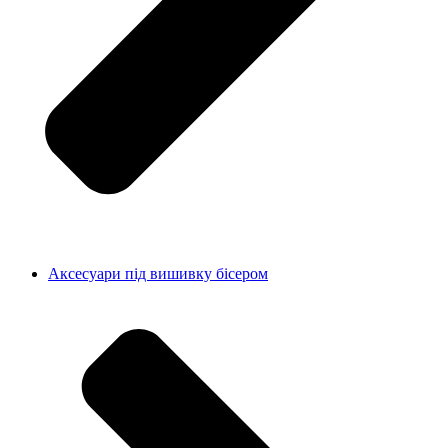
Аксесуари під вишивку бісером