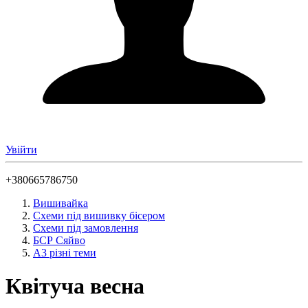
Увійти
+380665786750
Вишивайка
Схеми під вишивку бісером
Схеми під замовлення
БСР Сяйво
А3 різні теми
Квітуча весна