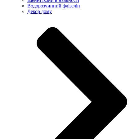
Іменні ікони в наявності
Водорозчинний флізелін
Декор дому