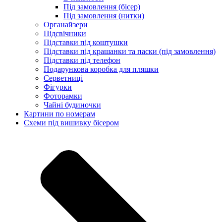
Під замовлення (бісер)
Під замовлення (нитки)
Органайзери
Підсвічники
Підставки під коштушки
Підставки під крашанки та паски (під замовлення)
Підставки під телефон
Подарункова коробка для пляшки
Серветниці
Фігурки
Фоторамки
Чайні будиночки
Картини по номерам
Схеми під вишивку бісером