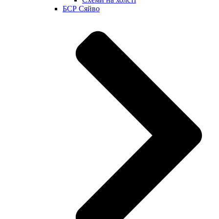
БСР Сяйво