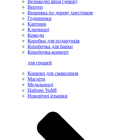
Великодні яйця (декор)
Вертеп
Вишивка по дереву хрестиком
Годинники
Картини
Ключниці
Комоди
Коробки для подарунків
Коробочка для банки
Коробочка-конверт
для грошей
Кошики для смаколиків
Магніти
Медальниці
Набори YuMI
Новорічні іграшки