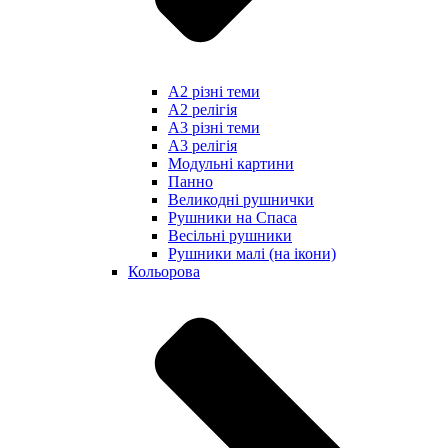
А2 різні теми
А2 релігія
А3 різні теми
А3 релігія
Модульні картини
Панно
Великодні рушнички
Рушники на Спаса
Весільні рушники
Рушники малі (на ікони)
Кольорова