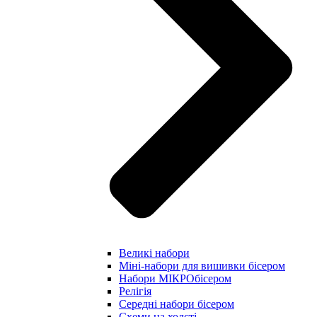
Великі набори
Міні-набори для вишивки бісером
Набори МІКРОбісером
Релігія
Середні набори бісером
Схеми на холсті