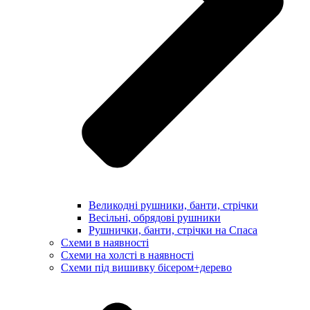
Великодні рушники, банти, стрічки
Весільні, обрядові рушники
Рушнички, банти, стрічки на Спаса
Схеми в наявності
Схеми на холсті в наявності
Схеми під вишивку бісером+дерево