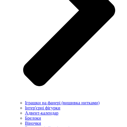
Іграшки на фанері (вишивка нитками)
Інтер'єрні фігурки
Адвент-календар
Брелоки
Віночки