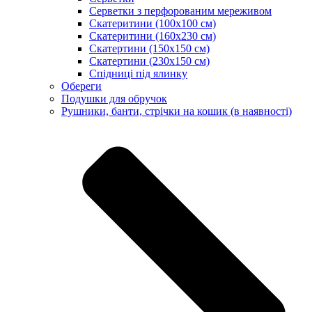
Серветки з перфорованим мереживом
Скатеритини (100х100 см)
Скатеритини (160х230 см)
Скатертини (150х150 см)
Скатертини (230х150 см)
Спідниці під ялинку
Обереги
Подушки для обручок
Рушники, банти, стрічки на кошик (в наявності)