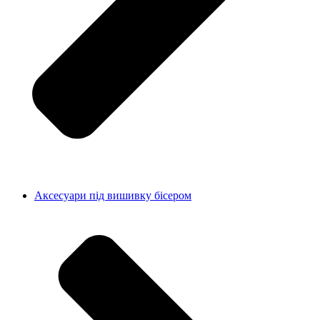
Аксесуари під вишивку бісером