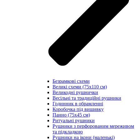
Безрамкові схеми
Великі схеми (75х110 см)
Великодні рушнички
Весільні та традиційні рушники
Годинник в обрамленні
Коробочка під вишивку
Панно (75х45 см)
Ритуальні рушники
Рушники з перфорованим мереживом
та підкладкою
Рушники на ікони (маленькі)