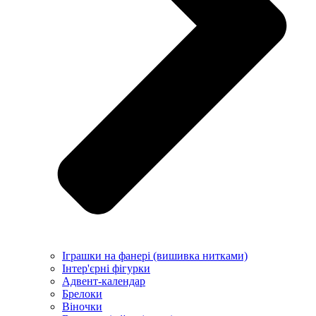
Іграшки на фанері (вишивка нитками)
Інтер'єрні фігурки
Адвент-календар
Брелоки
Віночки