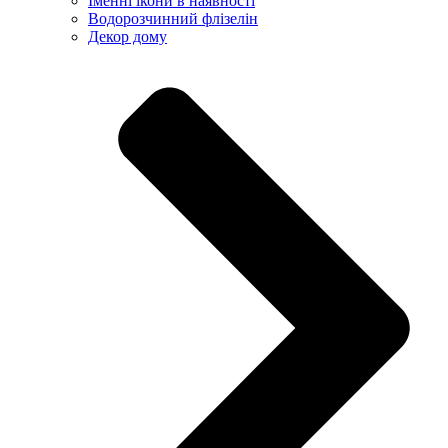
Іменні ікони в наявності
Водорозчинний флізелін
Декор дому