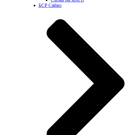
БСР Сяйво