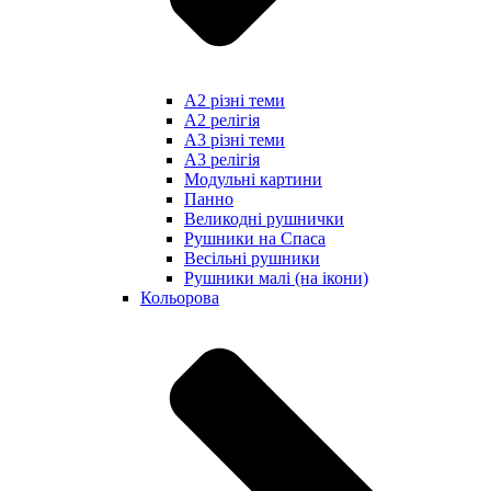
А2 різні теми
А2 релігія
А3 різні теми
А3 релігія
Модульні картини
Панно
Великодні рушнички
Рушники на Спаса
Весільні рушники
Рушники малі (на ікони)
Кольорова