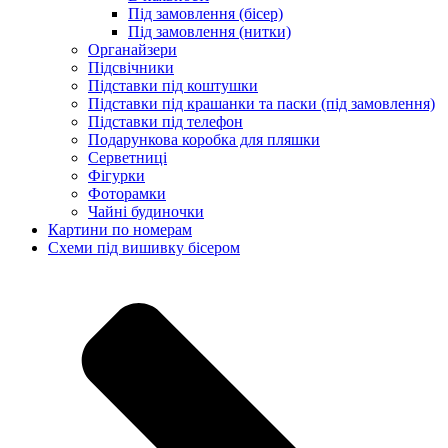
Під замовлення (бісер)
Під замовлення (нитки)
Органайзери
Підсвічники
Підставки під коштушки
Підставки під крашанки та паски (під замовлення)
Підставки під телефон
Подарункова коробка для пляшки
Серветниці
Фігурки
Фоторамки
Чайні будиночки
Картини по номерам
Схеми під вишивку бісером