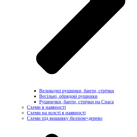
Великодні рушники, банти, стрічки
Весільні, обрядові рушники
Рушнички, банти, стрічки на Спаса
Схеми в наявності
Схеми на холсті в наявності
Схеми під вишивку бісером+дерево