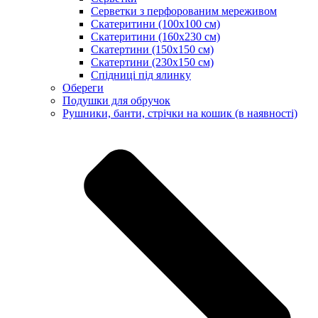
Серветки з перфорованим мереживом
Скатеритини (100х100 см)
Скатеритини (160х230 см)
Скатертини (150х150 см)
Скатертини (230х150 см)
Спідниці під ялинку
Обереги
Подушки для обручок
Рушники, банти, стрічки на кошик (в наявності)