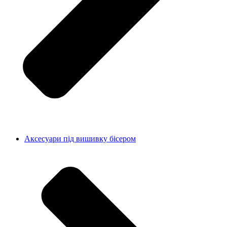
Аксесуари під вишивку бісером