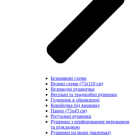
Безрамкові схеми
Великі схеми (75х110 см)
Великодні рушнички
Весільні та традиційні рушники
Годинник в обрамленні
Коробочка під вишивку
Панно (75х45 см)
Ритуальні рушники
Рушники з перфорованим мереживом
та підкладкою
Рушники на ікони (маленькі)