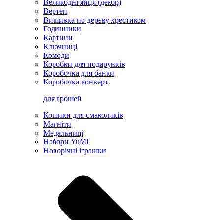
Великодні яйця (декор)
Вертеп
Вишивка по дереву хрестиком
Годинники
Картини
Ключниці
Комоди
Коробки для подарунків
Коробочка для банки
Коробочка-конверт
для грошей
Кошики для смаколиків
Магніти
Медальниці
Набори YuMI
Новорічні іграшки