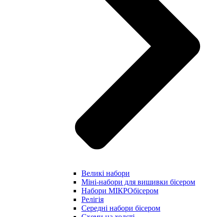
Великі набори
Міні-набори для вишивки бісером
Набори МІКРОбісером
Релігія
Середні набори бісером
Схеми на холсті