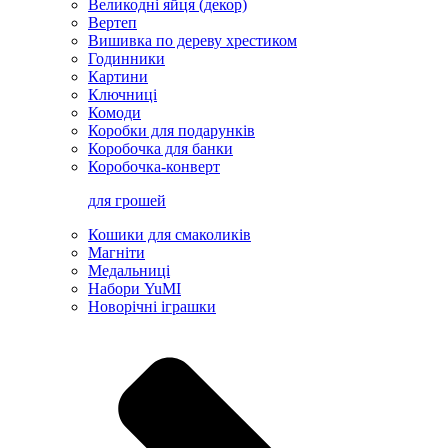
Великодні яйця (декор)
Вертеп
Вишивка по дереву хрестиком
Годинники
Картини
Ключниці
Комоди
Коробки для подарунків
Коробочка для банки
Коробочка-конверт
для грошей
Кошики для смаколиків
Магніти
Медальниці
Набори YuMI
Новорічні іграшки