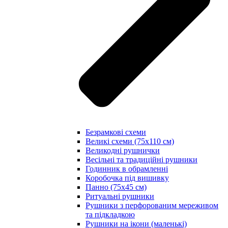
Безрамкові схеми
Великі схеми (75х110 см)
Великодні рушнички
Весільні та традиційні рушники
Годинник в обрамленні
Коробочка під вишивку
Панно (75х45 см)
Ритуальні рушники
Рушники з перфорованим мереживом
та підкладкою
Рушники на ікони (маленькі)