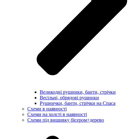
Великодні рушники, банти, стрічки
Весільні, обрядові рушники
Рушнички, банти, стрічки на Спаса
Схеми в наявності
Схеми на холсті в наявності
Схеми під вишивку бісером+дерево