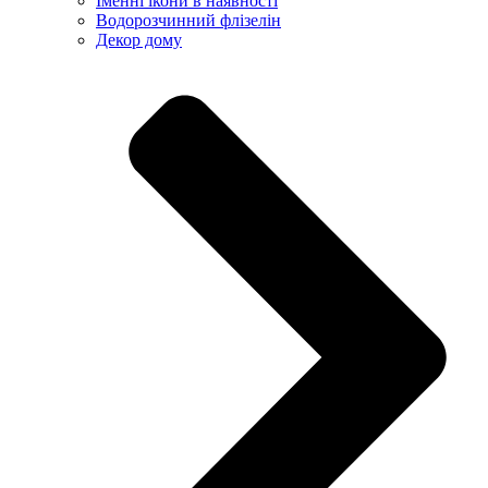
Іменні ікони в наявності
Водорозчинний флізелін
Декор дому