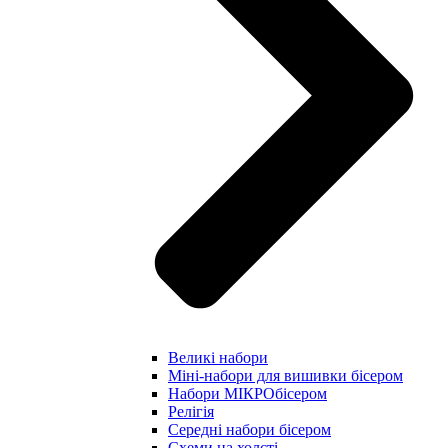
Великі набори
Міні-набори для вишивки бісером
Набори МІКРОбісером
Релігія
Середні набори бісером
Схеми на холсті