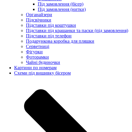
Під замовлення (бісер)
Під замовлення (нитки)
Органайзери
Підсвічники
Підставки під коштушки
Підставки під крашанки та паски (під замовлення)
Підставки під телефон
Подарункова коробка для пляшки
Серветниці
Фігурки
Фоторамки
Чайні будиночки
Картини по номерам
Схеми під вишивку бісером