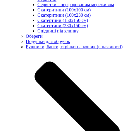
Серветки з перфорованим мереживом
Скатеритини (100х100 см)
Скатеритини (160х230 см)
Скатертини (150х150 см)
Скатертини (230х150 см)
Спідниці під ялинку
Обереги
Подушки для обручок
Рушники, банти, стрічки на кошик (в наявності)