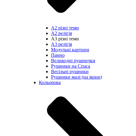
А2 різні теми
А2 релігія
А3 різні теми
А3 релігія
Модульні картини
Панно
Великодні рушнички
Рушники на Спаса
Весільні рушники
Рушники малі (на ікони)
Кольорова