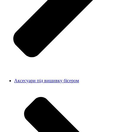
Аксесуари під вишивку бісером