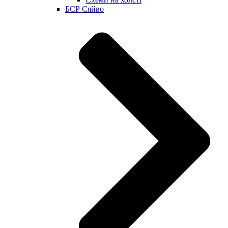
БСР Сяйво