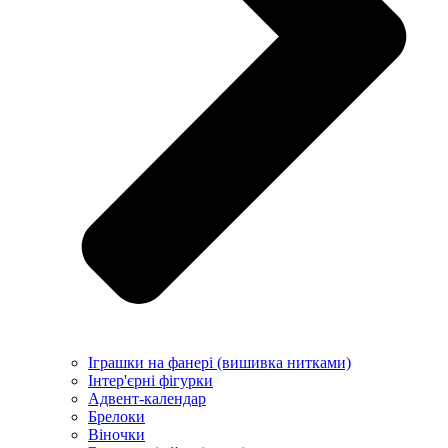
Іграшки на фанері (вишивка нитками)
Інтер'єрні фігурки
Адвент-календар
Брелоки
Віночки