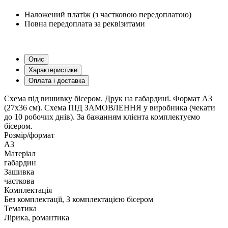
Наложений платіж (з частковою передоплатою)
Повна передоплата за реквізитами
Опис
Характеристики
Оплата і доставка
Схема під вишивку бісером. Друк на габардині. Формат А3
(27х36 см). Схема ПІД ЗАМОВЛЕННЯ у виробника (чекати
до 10 робочих днів). За бажанням клієнта комплектуємо
бісером.
Розмір/формат
А3
Матеріал
габардин
Зашивка
часткова
Комплектація
Без комплектації, З комплектацією бісером
Тематика
Лірика, романтика