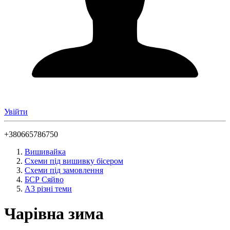
Увійти
+380665786750
Вишивайка
Схеми під вишивку бісером
Схеми під замовлення
БСР Сяйво
А3 різні теми
Чарівна зима