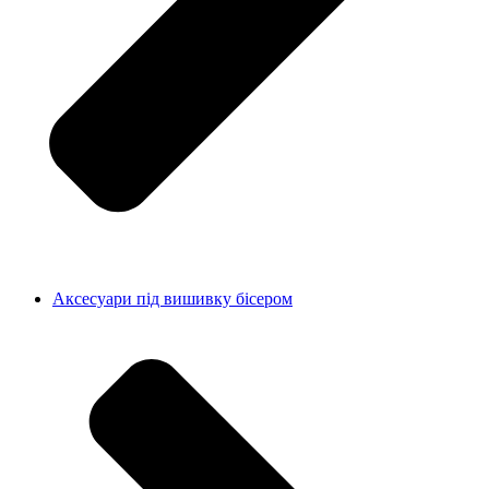
Аксесуари під вишивку бісером