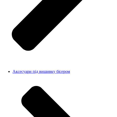
Аксесуари під вишивку бісером