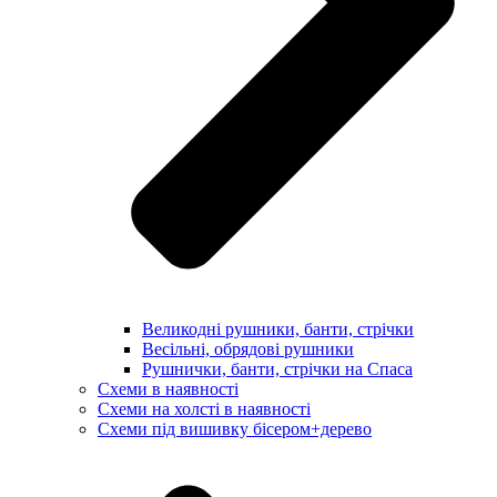
Великодні рушники, банти, стрічки
Весільні, обрядові рушники
Рушнички, банти, стрічки на Спаса
Схеми в наявності
Схеми на холсті в наявності
Схеми під вишивку бісером+дерево