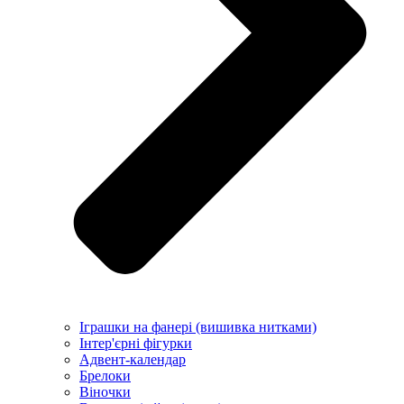
Іграшки на фанері (вишивка нитками)
Інтер'єрні фігурки
Адвент-календар
Брелоки
Віночки