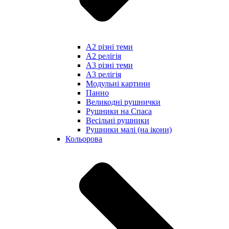
А2 різні теми
А2 релігія
А3 різні теми
А3 релігія
Модульні картини
Панно
Великодні рушнички
Рушники на Спаса
Весільні рушники
Рушники малі (на ікони)
Кольорова