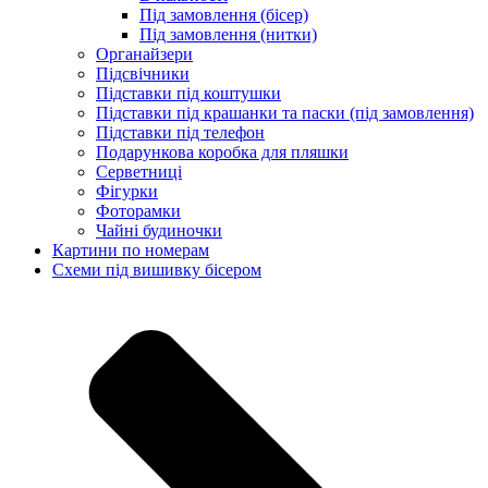
Під замовлення (бісер)
Під замовлення (нитки)
Органайзери
Підсвічники
Підставки під коштушки
Підставки під крашанки та паски (під замовлення)
Підставки під телефон
Подарункова коробка для пляшки
Серветниці
Фігурки
Фоторамки
Чайні будиночки
Картини по номерам
Схеми під вишивку бісером