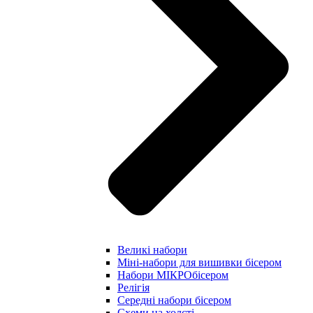
Великі набори
Міні-набори для вишивки бісером
Набори МІКРОбісером
Релігія
Середні набори бісером
Схеми на холсті