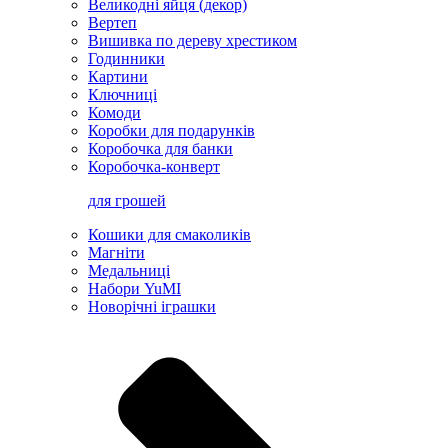
Великодні яйця (декор)
Вертеп
Вишивка по дереву хрестиком
Годинники
Картини
Ключниці
Комоди
Коробки для подарунків
Коробочка для банки
Коробочка-конверт
для грошей
Кошики для смаколиків
Магніти
Медальниці
Набори YuMI
Новорічні іграшки