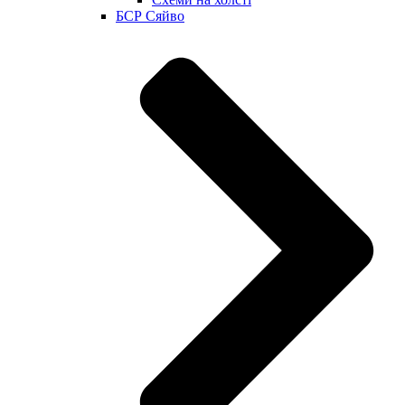
БСР Сяйво