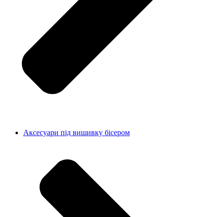
Аксесуари під вишивку бісером