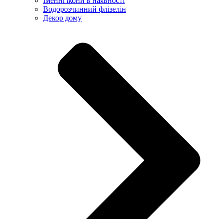
Іменні ікони в наявності
Водорозчинний флізелін
Декор дому