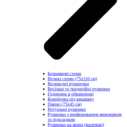
Безрамкові схеми
Великі схеми (75х110 см)
Великодні рушнички
Весільні та традиційні рушники
Годинник в обрамленні
Коробочка під вишивку
Панно (75х45 см)
Ритуальні рушники
Рушники з перфорованим мереживом
та підкладкою
Рушники на ікони (маленькі)